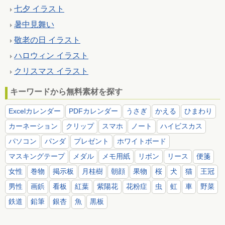
七夕 イラスト
暑中見舞い
敬老の日 イラスト
ハロウィン イラスト
クリスマス イラスト
キーワードから無料素材を探す
Excelカレンダー
PDFカレンダー
うさぎ
かえる
ひまわり
カーネーション
クリップ
スマホ
ノート
ハイビスカス
パソコン
パンダ
プレゼント
ホワイトボード
マスキングテープ
メダル
メモ用紙
リボン
リース
便箋
女性
巻物
掲示板
月桂樹
朝顔
果物
桜
犬
猫
王冠
男性
画鋲
看板
紅葉
紫陽花
花粉症
虫
虹
車
野菜
鉄道
鉛筆
銀杏
魚
黒板