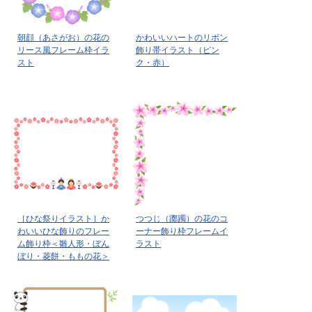
朝顔（あさがお）の花の
かわいいハートのリボン
リース風フレーム枠イラ
飾り帯イラスト（ピン
スト
ク・赤）
［ひな祭りイラスト］か
つつじ（躑躅）の花のコ
わいいひな飾りのフレー
ーナー飾り枠フレームイ
ム飾り枠＜雛人形・ぼん
ラスト
ぼり・菱餅・ももの花＞