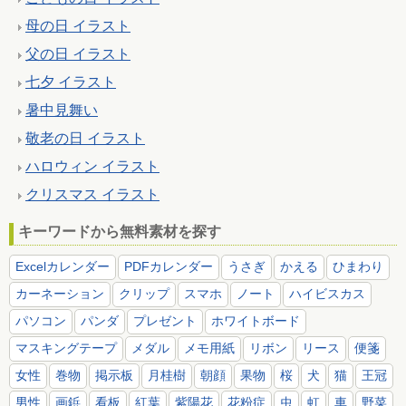
母の日 イラスト
父の日 イラスト
七夕 イラスト
暑中見舞い
敬老の日 イラスト
ハロウィン イラスト
クリスマス イラスト
キーワードから無料素材を探す
Excelカレンダー
PDFカレンダー
うさぎ
かえる
ひまわり
カーネーション
クリップ
スマホ
ノート
ハイビスカス
パソコン
パンダ
プレゼント
ホワイトボード
マスキングテープ
メダル
メモ用紙
リボン
リース
便箋
女性
巻物
掲示板
月桂樹
朝顔
果物
桜
犬
猫
王冠
男性
画鋲
看板
紅葉
紫陽花
花粉症
虫
虹
車
野菜