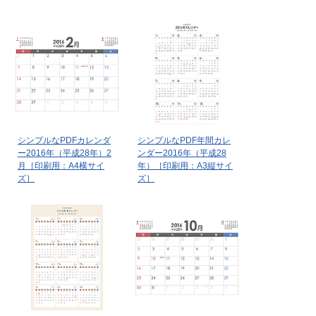
シンプルなPDFカレンダ
シンプルなPDF年間カレ
ー2016年（平成28年）2
ンダー2016年（平成28
月［印刷用：A4横サイ
年）［印刷用：A3縦サイ
ズ］
ズ］