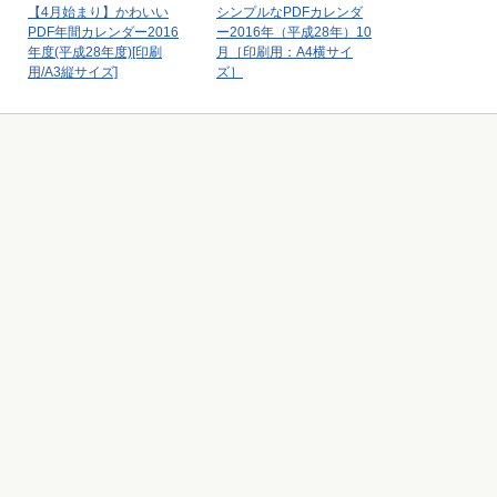
【4月始まり】かわいい
シンプルなPDFカレンダ
PDF年間カレンダー2016
ー2016年（平成28年）10
年度(平成28年度)[印刷
月［印刷用：A4横サイ
用/A3縦サイズ]
ズ］