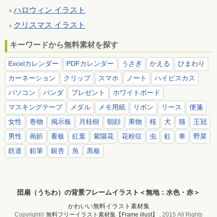
ハロウィン イラスト
クリスマス イラスト
キーワードから無料素材を探す
Excelカレンダー
PDFカレンダー
うさぎ
かえる
ひまわり
カーネーション
クリップ
スマホ
ノート
ハイビスカス
パソコン
パンダ
プレゼント
ホワイトボード
マスキングテープ
メダル
メモ用紙
リボン
リース
便箋
女性
巻物
掲示板
月桂樹
朝顔
果物
桜
犬
猫
王冠
男性
画鋲
看板
紅葉
紫陽花
花粉症
虫
虹
車
野菜
鉄道
鉛筆
銀杏
魚
黒板
団扇（うちわ）の背景フレームイラスト＜無地：水色・赤＞
かわいい無料イラスト素材集
Copyright©
無料フリーイラスト素材集【Frame illust】
, 2015 All Rights