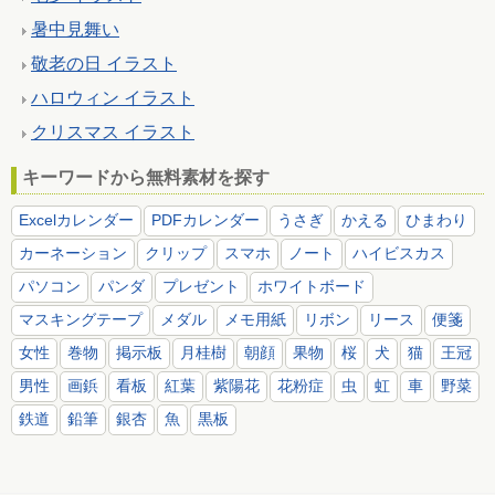
暑中見舞い
敬老の日 イラスト
ハロウィン イラスト
クリスマス イラスト
キーワードから無料素材を探す
Excelカレンダー
PDFカレンダー
うさぎ
かえる
ひまわり
カーネーション
クリップ
スマホ
ノート
ハイビスカス
パソコン
パンダ
プレゼント
ホワイトボード
マスキングテープ
メダル
メモ用紙
リボン
リース
便箋
女性
巻物
掲示板
月桂樹
朝顔
果物
桜
犬
猫
王冠
男性
画鋲
看板
紅葉
紫陽花
花粉症
虫
虹
車
野菜
鉄道
鉛筆
銀杏
魚
黒板