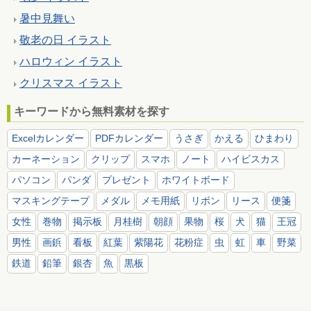
暑中見舞い
敬老の日 イラスト
ハロウィン イラスト
クリスマス イラスト
キーワードから無料素材を探す
Excelカレンダー
PDFカレンダー
うさぎ
かえる
ひまわり
カーネーション
クリップ
スマホ
ノート
ハイビスカス
パソコン
パンダ
プレゼント
ホワイトボード
マスキングテープ
メダル
メモ用紙
リボン
リース
便箋
女性
巻物
掲示板
月桂樹
朝顔
果物
桜
犬
猫
王冠
男性
画鋲
看板
紅葉
紫陽花
花粉症
虫
虹
車
野菜
鉄道
鉛筆
銀杏
魚
黒板