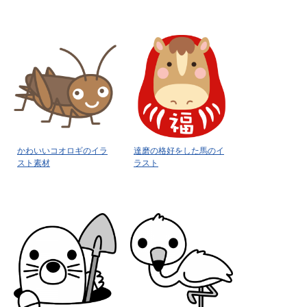
かわいいコオロギのイラ
達磨の格好をした馬のイ
スト素材
ラスト