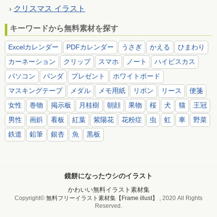
クリスマス イラスト
キーワードから無料素材を探す
Excelカレンダー
PDFカレンダー
うさぎ
かえる
ひまわり
カーネーション
クリップ
スマホ
ノート
ハイビスカス
パソコン
パンダ
プレゼント
ホワイトボード
マスキングテープ
メダル
メモ用紙
リボン
リース
便箋
女性
巻物
掲示板
月桂樹
朝顔
果物
桜
犬
猫
王冠
男性
画鋲
看板
紅葉
紫陽花
花粉症
虫
虹
車
野菜
鉄道
鉛筆
銀杏
魚
黒板
鏡餅になったウシのイラスト
かわいい無料イラスト素材集
Copyright©
無料フリーイラスト素材集【Frame illust】
, 2020 All Rights
Reserved.