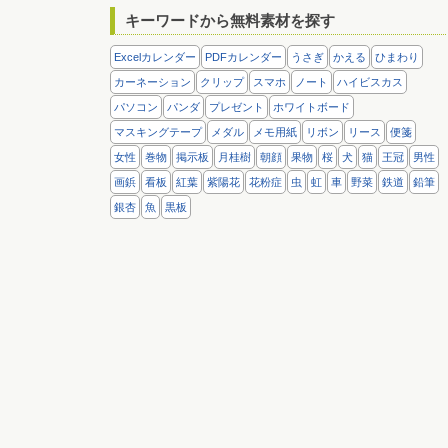
キーワードから無料素材を探す
Excelカレンダー
PDFカレンダー
うさぎ
かえる
ひまわり
カーネーション
クリップ
スマホ
ノート
ハイビスカス
パソコン
パンダ
プレゼント
ホワイトボード
マスキングテープ
メダル
メモ用紙
リボン
リース
便箋
女性
巻物
掲示板
月桂樹
朝顔
果物
桜
犬
猫
王冠
男性
画鋲
看板
紅葉
紫陽花
花粉症
虫
虹
車
野菜
鉄道
鉛筆
銀杏
魚
黒板