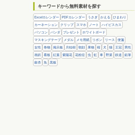
キーワードから無料素材を探す
Excelカレンダー
PDFカレンダー
うさぎ
かえる
ひまわり
カーネーション
クリップ
スマホ
ノート
ハイビスカス
パソコン
パンダ
プレゼント
ホワイトボード
マスキングテープ
メダル
メモ用紙
リボン
リース
便箋
女性
巻物
掲示板
月桂樹
朝顔
果物
桜
犬
猫
王冠
男性
画鋲
看板
紅葉
紫陽花
花粉症
虫
虹
車
野菜
鉄道
鉛筆
銀杏
魚
黒板