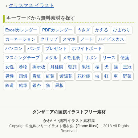
クリスマス イラスト
キーワードから無料素材を探す
Excelカレンダー
PDFカレンダー
うさぎ
かえる
ひまわり
カーネーション
クリップ
スマホ
ノート
ハイビスカス
パソコン
パンダ
プレゼント
ホワイトボード
マスキングテープ
メダル
メモ用紙
リボン
リース
便箋
女性
巻物
掲示板
月桂樹
朝顔
果物
桜
犬
猫
王冠
男性
画鋲
看板
紅葉
紫陽花
花粉症
虫
虹
車
野菜
鉄道
鉛筆
銀杏
魚
黒板
タンザニアの国旗イラストフリー素材
かわいい無料イラスト素材集
Copyright©
無料フリーイラスト素材集【Frame illust】
, 2018 All Rights
Reserved.