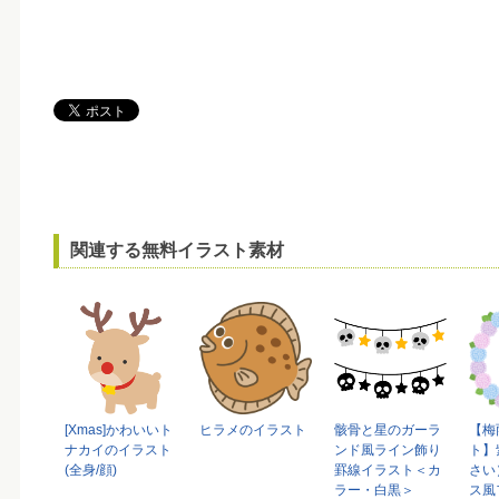
関連する無料イラスト素材
[Xmas]かわいいト
ヒラメのイラスト
骸骨と星のガーラ
【梅
ナカイのイラスト
ンド風ライン飾り
ト】
(全身/顔)
罫線イラスト＜カ
さい
ラー・白黒＞
ス風