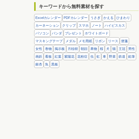
キーワードから無料素材を探す
Excelカレンダー
PDFカレンダー
うさぎ
かえる
ひまわり
カーネーション
クリップ
スマホ
ノート
ハイビスカス
パソコン
パンダ
プレゼント
ホワイトボード
マスキングテープ
メダル
メモ用紙
リボン
リース
便箋
女性
巻物
掲示板
月桂樹
朝顔
果物
桜
犬
猫
王冠
男性
画鋲
看板
紅葉
紫陽花
花粉症
虫
虹
車
野菜
鉄道
鉛筆
銀杏
魚
黒板