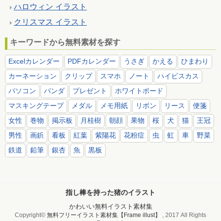
ハロウィン イラスト
クリスマス イラスト
キーワードから無料素材を探す
Excelカレンダー
PDFカレンダー
うさぎ
かえる
ひまわり
カーネーション
クリップ
スマホ
ノート
ハイビスカス
パソコン
パンダ
プレゼント
ホワイトボード
マスキングテープ
メダル
メモ用紙
リボン
リース
便箋
女性
巻物
掲示板
月桂樹
朝顔
果物
桜
犬
猫
王冠
男性
画鋲
看板
紅葉
紫陽花
花粉症
虫
虹
車
野菜
鉄道
鉛筆
銀杏
魚
黒板
指し棒を持った猪のイラスト
かわいい無料イラスト素材集
Copyright©
無料フリーイラスト素材集【Frame illust】
, 2017 All Rights