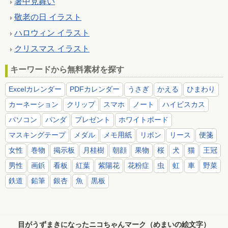
暑中見舞い
敬老の日 イラスト
ハロウィン イラスト
クリスマス イラスト
キーワードから無料素材を探す
Excelカレンダー
PDFカレンダー
うさぎ
かえる
ひまわり
カーネーション
クリップ
スマホ
ノート
ハイビスカス
パソコン
パンダ
プレゼント
ホワイトボード
マスキングテープ
メダル
メモ用紙
リボン
リース
便箋
女性
巻物
掲示板
月桂樹
朝顔
果物
桜
犬
猫
王冠
男性
画鋲
看板
紅葉
紫陽花
花粉症
虫
虹
車
野菜
鉄道
鉛筆
銀杏
魚
黒板
目がうずまきになったニコちゃんマーク（めまいの絵文字）