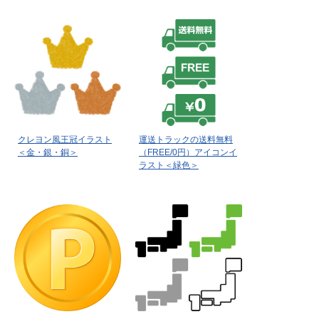
クレヨン風王冠イラスト
運送トラックの送料無料
＜金・銀・銅＞
（FREE/0円）アイコンイ
ラスト＜緑色＞