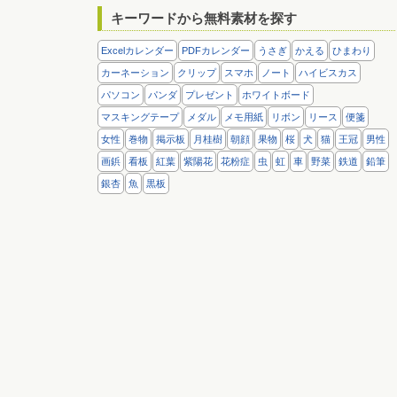
キーワードから無料素材を探す
Excelカレンダー
PDFカレンダー
うさぎ
かえる
ひまわり
カーネーション
クリップ
スマホ
ノート
ハイビスカス
パソコン
パンダ
プレゼント
ホワイトボード
マスキングテープ
メダル
メモ用紙
リボン
リース
便箋
女性
巻物
掲示板
月桂樹
朝顔
果物
桜
犬
猫
王冠
男性
画鋲
看板
紅葉
紫陽花
花粉症
虫
虹
車
野菜
鉄道
鉛筆
銀杏
魚
黒板