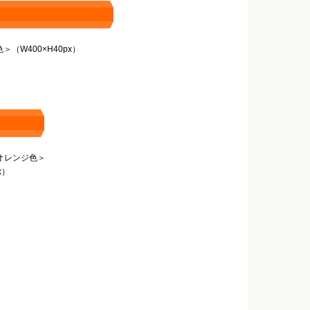
（W400×H40px）
オレンジ色＞
x）