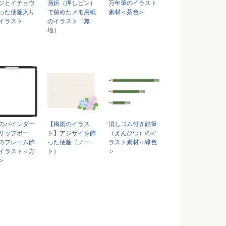
ジとイチョウ
画鋲（押しピン）
万年筆のイラスト
った便箋入り
で留めたメモ用紙
素材＜茶色＞
イラスト
のイラスト［無
地］
のバインダー
【梅雨のイラス
消しゴム付き鉛筆
リップボー
ト】アジサイを飾
（えんぴつ）のイ
のフレーム飾
った便箋（ノー
ラスト素材＜緑色
イラスト＜方
ト）
＞
＞