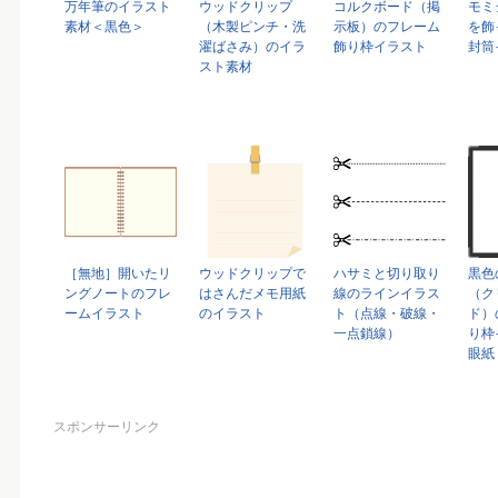
万年筆のイラスト
ウッドクリップ
コルクボード（掲
モミ
素材＜黒色＞
（木製ピンチ・洗
示板）のフレーム
を飾
濯ばさみ）のイラ
飾り枠イラスト
封筒
スト素材
［無地］開いたリ
ウッドクリップで
ハサミと切り取り
黒色
ングノートのフレ
はさんだメモ用紙
線のラインイラス
（ク
ームイラスト
のイラスト
ト（点線・破線・
ド）
一点鎖線）
り枠
眼紙
スポンサーリンク