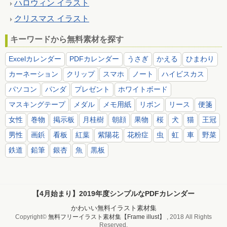
ハロウィン イラスト
クリスマス イラスト
キーワードから無料素材を探す
Excelカレンダー
PDFカレンダー
うさぎ
かえる
ひまわり
カーネーション
クリップ
スマホ
ノート
ハイビスカス
パソコン
パンダ
プレゼント
ホワイトボード
マスキングテープ
メダル
メモ用紙
リボン
リース
便箋
女性
巻物
掲示板
月桂樹
朝顔
果物
桜
犬
猫
王冠
男性
画鋲
看板
紅葉
紫陽花
花粉症
虫
虹
車
野菜
鉄道
鉛筆
銀杏
魚
黒板
【4月始まり】2019年度シンプルなPDFカレンダー
かわいい無料イラスト素材集
Copyright©
無料フリーイラスト素材集【Frame illust】
, 2018 All Rights
Reserved.