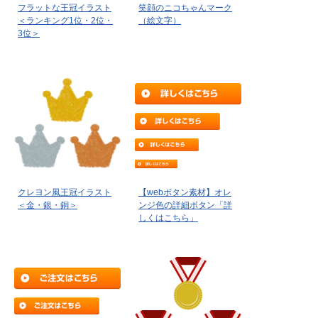
フラットな王冠イラスト
笑顔のニコちゃんマーク
＜ランキング1位・2位・
（絵文字）
3位＞
クレヨン風王冠イラスト
【webボタン素材】オレ
＜金・銀・銅＞
ンジ色の詳細ボタン「詳
しくはこちら」