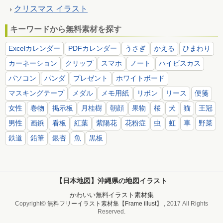
クリスマス イラスト
キーワードから無料素材を探す
Excelカレンダー
PDFカレンダー
うさぎ
かえる
ひまわり
カーネーション
クリップ
スマホ
ノート
ハイビスカス
パソコン
パンダ
プレゼント
ホワイトボード
マスキングテープ
メダル
メモ用紙
リボン
リース
便箋
女性
巻物
掲示板
月桂樹
朝顔
果物
桜
犬
猫
王冠
男性
画鋲
看板
紅葉
紫陽花
花粉症
虫
虹
車
野菜
鉄道
鉛筆
銀杏
魚
黒板
【日本地図】沖縄県の地図イラスト
かわいい無料イラスト素材集
Copyright©
無料フリーイラスト素材集【Frame illust】
, 2017 All Rights
Reserved.