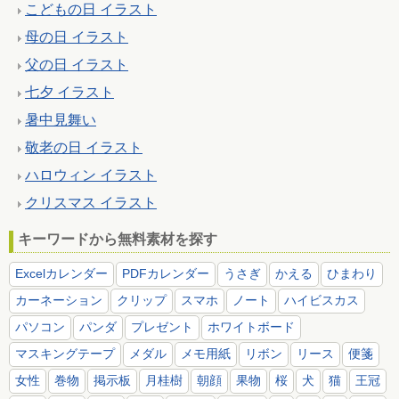
こどもの日 イラスト
母の日 イラスト
父の日 イラスト
七夕 イラスト
暑中見舞い
敬老の日 イラスト
ハロウィン イラスト
クリスマス イラスト
キーワードから無料素材を探す
Excelカレンダー
PDFカレンダー
うさぎ
かえる
ひまわり
カーネーション
クリップ
スマホ
ノート
ハイビスカス
パソコン
パンダ
プレゼント
ホワイトボード
マスキングテープ
メダル
メモ用紙
リボン
リース
便箋
女性
巻物
掲示板
月桂樹
朝顔
果物
桜
犬
猫
王冠