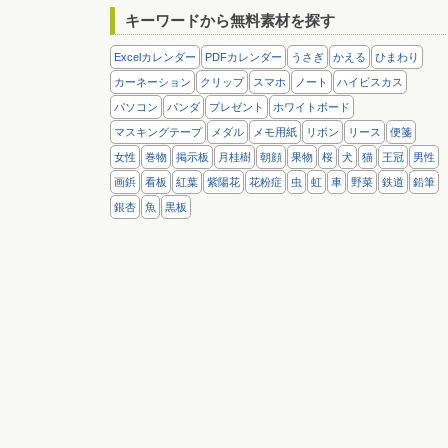
キーワードから無料素材を探す
Excelカレンダー
PDFカレンダー
うさぎ
かえる
ひまわり
カーネーション
クリップ
スマホ
ノート
ハイビスカス
パソコン
パンダ
プレゼント
ホワイトボード
マスキングテープ
メダル
メモ用紙
リボン
リース
便箋
女性
巻物
掲示板
月桂樹
朝顔
果物
桜
犬
猫
王冠
男性
画鋲
看板
紅葉
紫陽花
花粉症
虫
虹
車
野菜
鉄道
鉛筆
銀杏
魚
黒板