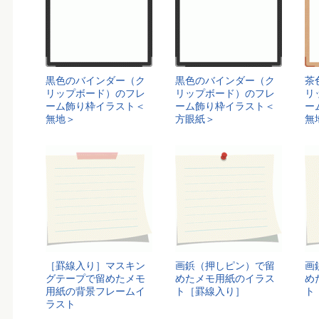
黒色のバインダー（ク
黒色のバインダー（ク
茶
リップボード）のフレ
リップボード）のフレ
リ
ーム飾り枠イラスト＜
ーム飾り枠イラスト＜
ー
無地＞
方眼紙＞
無
［罫線入り］マスキン
画鋲（押しピン）で留
画
グテープで留めたメモ
めたメモ用紙のイラス
め
用紙の背景フレームイ
ト［罫線入り］
ト
ラスト