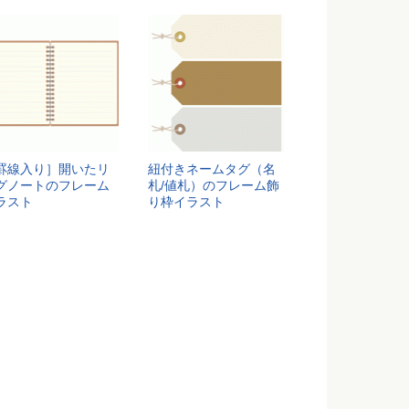
罫線入り］開いたリ
紐付きネームタグ（名
グノートのフレーム
札/値札）のフレーム飾
ラスト
り枠イラスト