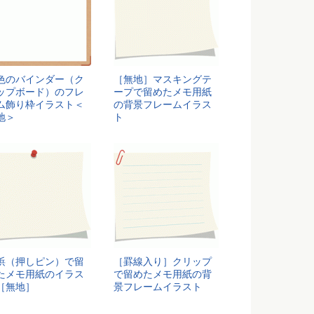
色のバインダー（ク
［無地］マスキングテ
ップボード）のフレ
ープで留めたメモ用紙
ム飾り枠イラスト＜
の背景フレームイラス
地＞
ト
鋲（押しピン）で留
［罫線入り］クリップ
たメモ用紙のイラス
で留めたメモ用紙の背
［無地］
景フレームイラスト