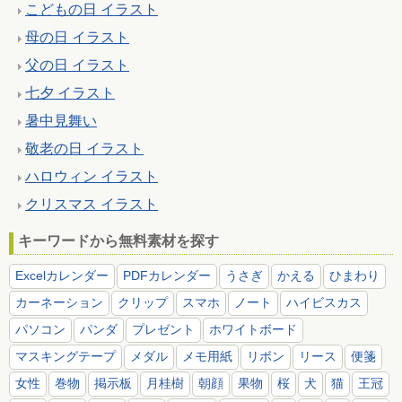
こどもの日 イラスト
母の日 イラスト
父の日 イラスト
七夕 イラスト
暑中見舞い
敬老の日 イラスト
ハロウィン イラスト
クリスマス イラスト
キーワードから無料素材を探す
Excelカレンダー
PDFカレンダー
うさぎ
かえる
ひまわり
カーネーション
クリップ
スマホ
ノート
ハイビスカス
パソコン
パンダ
プレゼント
ホワイトボード
マスキングテープ
メダル
メモ用紙
リボン
リース
便箋
女性
巻物
掲示板
月桂樹
朝顔
果物
桜
犬
猫
王冠