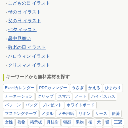
こどもの日 イラスト
母の日 イラスト
父の日 イラスト
七夕 イラスト
暑中見舞い
敬老の日 イラスト
ハロウィン イラスト
クリスマス イラスト
キーワードから無料素材を探す
Excelカレンダー
PDFカレンダー
うさぎ
かえる
ひまわり
カーネーション
クリップ
スマホ
ノート
ハイビスカス
パソコン
パンダ
プレゼント
ホワイトボード
マスキングテープ
メダル
メモ用紙
リボン
リース
便箋
女性
巻物
掲示板
月桂樹
朝顔
果物
桜
犬
猫
王冠