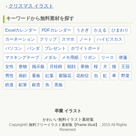
クリスマス イラスト
キーワードから無料素材を探す
Excelカレンダー
PDFカレンダー
うさぎ
かえる
ひまわり
カーネーション
クリップ
スマホ
ノート
ハイビスカス
パソコン
パンダ
プレゼント
ホワイトボード
マスキングテープ
メダル
メモ用紙
リボン
リース
便箋
女性
巻物
掲示板
月桂樹
朝顔
果物
桜
犬
猫
王冠
男性
画鋲
看板
紅葉
紫陽花
花粉症
虫
虹
車
野菜
鉄道
鉛筆
銀杏
魚
黒板
卒業 イラスト
かわいい無料イラスト素材集
Copyright©
無料フリーイラスト素材集【Frame illust】
, 2015 All Rights
Reserved.