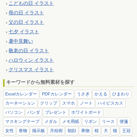
こどもの日 イラスト
母の日 イラスト
父の日 イラスト
七夕 イラスト
暑中見舞い
敬老の日 イラスト
ハロウィン イラスト
クリスマス イラスト
キーワードから無料素材を探す
Excelカレンダー
PDFカレンダー
うさぎ
かえる
ひまわり
カーネーション
クリップ
スマホ
ノート
ハイビスカス
パソコン
パンダ
プレゼント
ホワイトボード
マスキングテープ
メダル
メモ用紙
リボン
リース
便箋
女性
巻物
掲示板
月桂樹
朝顔
果物
桜
犬
猫
王冠