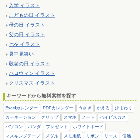
入学 イラスト
こどもの日 イラスト
母の日 イラスト
父の日 イラスト
七夕 イラスト
暑中見舞い
敬老の日 イラスト
ハロウィン イラスト
クリスマス イラスト
キーワードから無料素材を探す
Excelカレンダー
PDFカレンダー
うさぎ
かえる
ひまわり
カーネーション
クリップ
スマホ
ノート
ハイビスカス
パソコン
パンダ
プレゼント
ホワイトボード
マスキングテープ
メダル
メモ用紙
リボン
リース
便箋